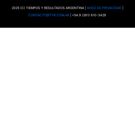
2025 (C) TIEMPOS Y RESULTADOS ARGENTINA |
AVISO DE PRIVACIDAD
|
CONTACTO@TYR.COM.AR
| +54.9 (261) 610-3429